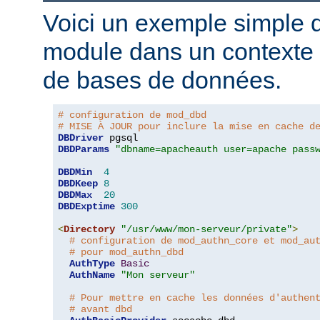
Voici un exemple simple d'
module dans un contexte d
de bases de données.
# configuration de mod_dbd
# MISE À JOUR pour inclure la mise en cache d
DBDriver
DBDParams
"dbname=apacheauth user=apache pass
DBDMin
4
DBDKeep
8
DBDMax
20
DBDExptime
300
<
Directory
"/usr/www/mon-serveur/private"
>
# configuration de mod_authn_core et mod_au
# pour mod_authn_dbd
AuthType
Basic
AuthName
"Mon serveur"
# Pour mettre en cache les données d'authen
# avant dbd