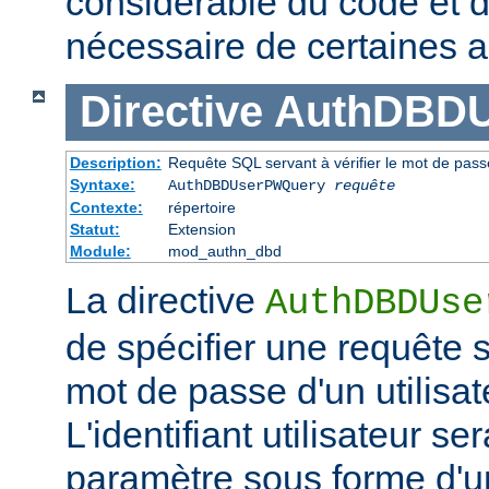
considérable du code et d
nécessaire de certaines a
Directive
AuthDBD
Description:
Requête SQL servant à vérifier le mot de passe
Syntaxe:
AuthDBDUserPWQuery
requête
Contexte:
répertoire
Statut:
Extension
Module:
mod_authn_dbd
La directive
AuthDBDUse
de spécifier une requête se
mot de passe d'un utilisa
L'identifiant utilisateur 
paramètre sous forme d'u