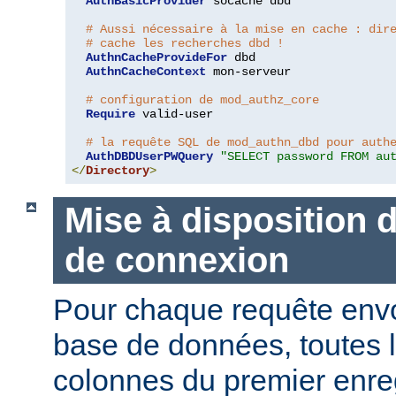
AuthBasicProvider
 socache dbd

# Aussi nécessaire à la mise en cache : dir
# cache les recherches dbd !
AuthnCacheProvideFor
 dbd

AuthnCacheContext
 mon-serveur

# configuration de mod_authz_core
Require
 valid-user

# la requête SQL de mod_authn_dbd pour auth
AuthDBDUserPWQuery
"SELECT password FROM au
</
Directory
>
Mise à disposition 
de connexion
Pour chaque requête env
base de données, toutes 
colonnes du premier enre