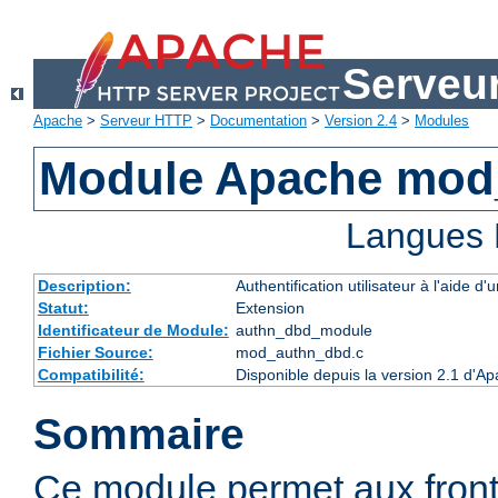
Serveu
Apache
>
Serveur HTTP
>
Documentation
>
Version 2.4
>
Modules
Module Apache mod
Langues 
Description:
Authentification utilisateur à l'aide
Statut:
Extension
Identificateur de Module:
authn_dbd_module
Fichier Source:
mod_authn_dbd.c
Compatibilité:
Disponible depuis la version 2.1 d'A
Sommaire
Ce module permet aux fron