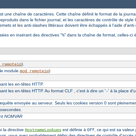
st une chaîne de caractères. Cette chaîne définit le format de la journal
reproduits dans le fichier journal, et les caractères de contrôle de style C
mets et les anti-slashes littéraux doivent être échappés à l'aide d'anti
sées en insérant des directives "
" dans la chaîne de format, celles-ci 
%
).
_remoteip
 le module
)
mod_remoteip
luant les en-têtes HTTP.
uant les en-têtes HTTP. Au format CLF , c'est à dire un '
' à la place d'
-
equête envoyée au serveur. Seuls les cookies version 0 sont pleineme
crosecondes.
ent
NOMVAR
i la directive
est définie à
, ce qui est sa valeur
HostnameLookups
Off
eurs, vous avez probablement défini des directives de contrôle d'accès