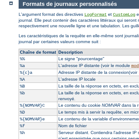
Formats de journaux personnalisés
L'argument format des directives
et
e
LogFormat
CustomLog
journal. Elle peut contenir des caractères littéraux qui seront 
respectivement une nouvelle ligne et une tabulation. Les guille
Les caractéristiques de la requête en elle-même sont journali
journal par certaines valeurs comme suit :
Chaîne de format
Description
Le signe "pourcentage"
%%
L'adresse IP distante (voir le module
%a
mod
Adresse IP distante de la connexion(voir
%{c}a
L'adresse IP locale
%A
La taille de la réponse en octets, en exc
%B
La taille de la réponse en octets, en excl
%b
renvoyé.
Le contenu du cookie
NOMVAR
dans la r
%{
NOMVAR
}C
Le temps mis à servir la requête, en mi
%D
Le contenu de la variable d'environnem
%{
NOMVAR
}e
Nom de fichier
%f
Serveur distant. Contiendra l'adresse IP s
%h
n'est enregistrée que pour certains serv