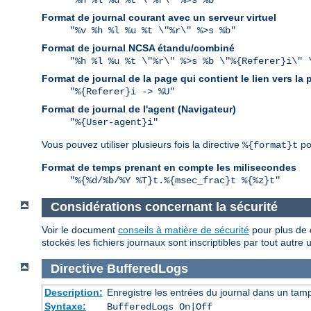
"%h %l %u %t \"%r\" %>s %b"
Format de journal courant avec un serveur virtuel
"%v %h %l %u %t \"%r\" %>s %b"
Format de journal NCSA étandu/combiné
"%h %l %u %t \"%r\" %>s %b \"%{Referer}i\" 
Format de journal de la page qui contient le lien vers la
"%{Referer}i -> %U"
Format de journal de l'agent (Navigateur)
"%{User-agent}i"
Vous pouvez utiliser plusieurs fois la directive
po
%{format}t
Format de temps prenant en compte les milisecondes
"%{%d/%b/%Y %T}t.%{msec_frac}t %{%z}t"
Considérations concernant la sécurité
Voir le document
conseils à matière de sécurité
pour plus de d
stockés les fichiers journaux sont inscriptibles par tout autre 
Directive
BufferedLogs
Description:
Enregistre les entrées du journal dans un tam
Syntaxe:
BufferedLogs On|Off