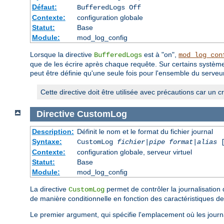
Défaut:
BufferedLogs Off
Contexte:
configuration globale
Statut:
Base
Module:
mod_log_config
Lorsque la directive
est à "on",
BufferedLogs
mod_log_con
que de les écrire après chaque requête. Sur certains systèmes
peut être définie qu'une seule fois pour l'ensemble du serveur 
Cette directive doit être utilisée avec précautions car un 
Directive
CustomLog
Description:
Définit le nom et le format du fichier journal
Syntaxe:
CustomLog
fichier
|
pipe
format
|
alias
[
Contexte:
configuration globale, serveur virtuel
Statut:
Base
Module:
mod_log_config
La directive
permet de contrôler la journalisation 
CustomLog
de manière conditionnelle en fonction des caractéristiques de
Le premier argument, qui spécifie l'emplacement où les journ