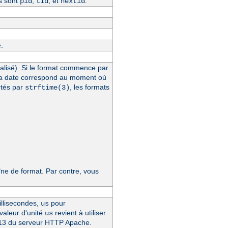
s sont
,
, et
.
pid
tid
hextid
.
alisé). Si le format commence par
la date correspond au moment où
rtés par
, les formats
strftime(3)
e de format. Par contre, vous
llisecondes,
pour
us
 valeur d'unité
revient à utiliser
us
4.13 du serveur HTTP Apache.