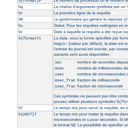
Le numéro de processus ou le numéro de 
%{
format
}P
La chaîne d'arguments (préfixée par un
%q
La première ligne de la requête
%r
Le gestionnaire qui génère la réponse (s'i
%R
Statut. Pour les requêtes redirigées en int
%s
Date à laquelle la requête a été reçue (a
%t
La date, sous la forme spécifiée par form
%{
format
}t
(valeur par défaut), la date est 
begin:
l'entrée du journal est inscrite, par con
suivants sont aussi disponibles :
nombre de secondes depui
sec
nombre de millisecondes d
msec
nombre de microsecondes 
usec
fraction de milliseconde
msec_frac
fraction de microseconde
usec_frac
Ces symboles ne peuvent pas être comb
pouvez utiliser plusieurs symboles
%{
for
Le temps mis pour servir la requête, en 
%T
Le temps mis pour traiter la requête dan
%{
UNIT
}T
microsecondes et
pour secondes. Si
s
U
le format
. La possibilité de spécifier 
%D