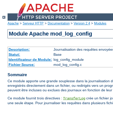
Apache
>
Serveur HTTP
>
Documentation
>
Version 2.4
>
Modules
Module Apache mod_log_config
Description:
Journalisation des requêtes envoyée
Statut:
Base
Identificateur de Module:
log_config_module
Fichier Source:
mod_log_config.c
Sommaire
Ce module apporte une grande souplesse dans la journalisation de
enregistrés directement dans un fichier, ou redirigés vers un prog
peuvent être incluses ou exclues des journaux en fonction de leur 
Ce module fournit trois directives :
crée un fichier j
TransferLog
une seule étape. Pour journaliser les requêtes dans plusieurs fichie