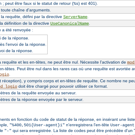
 ; peut être faux si le statut de retour (
) est 401).
%s
e toute chaîne d'arguments.
a requête, défini par la directive
.
ServerName
 définition de la directive
.
UseCanonicalName
e a été renvoyée :
 de la réponse.
ès l'envoi de la réponse.
voi de la réponse.
requête et les en-têtes, ne peut être nul. Nécessite l'activation de
mod
n-têtes. Peut être nul dans les rares cas où une requête est avortée a
.
ogio
 réception), y compris corps et en-têtes de requête. Ce nombre ne peut 
doit être chargé pour pouvoir utiliser ce format.
od_logio
tres de la requête envoyée au serveur.
tres de la réponse envoyée par le serveur.
éments en fonction du code de statut de la réponse, en insérant une lis
mple,
n'enregistrera l'en-tête
"%400,501{User-agent}i"
User-agent
ale
qui sera enregistrée. La liste de codes peut être précédée d'un 
"-"