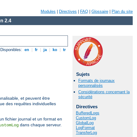
Modules
|
Directives
|
FAQ
|
Glossaire
|
Plan du site
n 2.4
Disponibles:
en
|
fr
|
ja
|
ko
|
tr
Sujets
Formats de journaux
personnalisés
Considérations concernant la
sécurité
nalisable, et peuvent être
que des requêtes individuelles
Directives
BufferedLogs
CustomLog
un fichier journal et un format en
GlobalLog
dans chaque serveur.
ustomLog
LogFormat
TransferLog