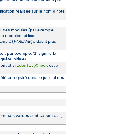
fication réalisée sur le nom d'hôte
'autres modules (par exemple
des modules, utilisez
champ
décrit plus
%{
VARNAME
}e
ée ; par exemple, '1' signifie la
quête initiale).
ent et si
est à
IdentityCheck
 été enregistré dans le journal des
s formats valides sont
,
canonical