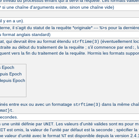
thread du processus enfant qui a servi la requête. Les formats valide
si une chaîne d'arguments existe, sinon une chaîne vide)
?
l y en a un).
erne, il s'agit du statut de la requête *originale* ---
pour la dernière
%>s
u format anglais standard)
at, qui devrait être au format étendu
(éventuellement loc
strftime(3)
extraite au début du traitement de la requête ; s'il commence par
, 
end:
séquent vers la fin du traitement de la requête. Hormis les formats suppo
s Epoch
epuis Epoch
depuis Epoch
inés entre eux ou avec un formatage
dans la même chaîn
strftime(3)
.
mat
}t
secondes.
s une unité définie par
. Les valeurs d'unité valides sont
pour mi
UNIT
ms
est omis, la valeur de l'unité par défaut est la seconde ; spécifier la
NIT
une valeur d'unité avec le format
est disponible depuis la version 2.
%T