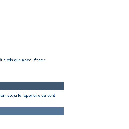
dus tels que
:
msec_frac
omise, si le répertoire où sont