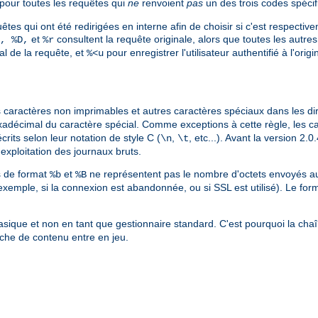
pour toutes les requêtes qui
ne
renvoient
pas
un des trois codes spécif
êtes qui ont été redirigées en interne afin de choisir si c'est respective
et
consultent la requête originale, alors que toutes les autres 
, %D,
%r
nal de la requête, et
pour enregistrer l'utilisateur authentifié à l'ori
%<u
les caractères non imprimables et autres caractères spéciaux dans les di
xadécimal du caractère spécial. Comme exceptions à cette règle, les c
crits selon leur notation de style C (
,
, etc...). Avant la version 2
\n
\t
l'exploitation des journaux bruts.
es de format
et
ne représentent pas le nombre d'octets envoyés au c
%b
%B
exemple, si la connexion est abandonnée, ou si SSL est utilisé). Le for
sique et non en tant que gestionnaire standard. C'est pourquoi la cha
che de contenu entre en jeu.