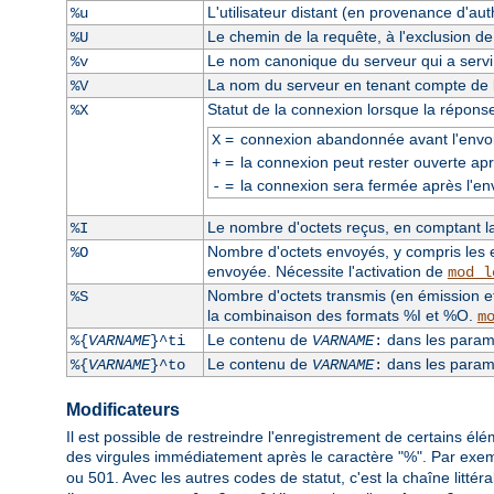
L'utilisateur distant (en provenance d'auth
%u
Le chemin de la requête, à l'exclusion d
%U
Le nom canonique du serveur qui a servi l
%v
La nom du serveur en tenant compte de la
%V
Statut de la connexion lorsque la répons
%X
=
connexion abandonnée avant l'envoi
X
=
la connexion peut rester ouverte apr
+
=
la connexion sera fermée après l'en
-
Le nombre d'octets reçus, en comptant la 
%I
Nombre d'octets envoyés, y compris les e
%O
envoyée. Nécessite l'activation de
mod_l
Nombre d'octets transmis (en émission et
%S
la combinaison des formats %I et %O.
m
Le contenu de
dans les paramè
%{
VARNAME
}^ti
VARNAME
:
Le contenu de
dans les paramè
%{
VARNAME
}^to
VARNAME
:
Modificateurs
Il est possible de restreindre l'enregistrement de certains él
des virgules immédiatement après le caractère "%". Par exe
ou 501. Avec les autres codes de statut, c'est la chaîne littér