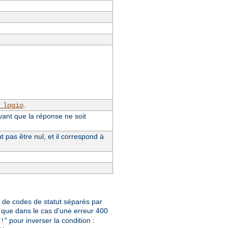
.
_logio
vant que la réponse ne soit
pas être nul, et il correspond à
te de codes de statut séparés par
que dans le cas d'une erreur 400
"
" pour inverser la condition :
!