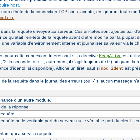
uire host
.
le nom d'hôte de la connection TCP sous-jacente, en ignorant toute modi
.
moteip
dans la requête envoyée au serveur. Ces en-têtes sont ajoutés par d
r ce qu'était l'en-tête de la requête avant d'être modifié par la plupart 
s une variable d'environnement interne et journaliser sa valeur via le 
 pour cette connexion. Interessant si la directive
est utilis
KeepAlive
'2' la seconde, etc... ; autrement, il s'agit toujours de 0 (indiquant la re
e d'identd, si disponible). Affiche un tiret, sauf si
est prés
mod_ident
n de la requête dans le journal des erreurs (ou '-' si aucun message n'a
nance d'un autre module.
de la réponse.
 requête
quête ou le véritable port du serveur ou le véritable port du client. le
ant qui a servi la requête.