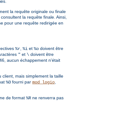
iés.
ment la requête originale ou finale
consultent la requête finale. Ainsi,
gine pour une requête redirigée en
rectives
,
et
doivent être
%r
%i
%o
aractères
et
doivent être
"
\
.0.46, aucun échappement n'était
lient, mais simplement la taille
mat
fourni par
,
%O
mod_logio
îne de format
ne renverra pas
%R