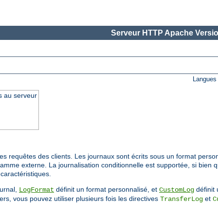
Serveur HTTP Apache Versio
Langues 
s au serveur
s requêtes des clients. Les journaux sont écrits sous un format person
ramme externe. La journalisation conditionnelle est supportée, si bien 
caractéristiques.
ournal,
définit un format personnalisé, et
définit 
LogFormat
CustomLog
rs, vous pouvez utiliser plusieurs fois les directives
et
TransferLog
C