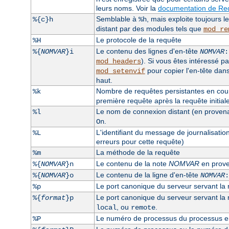
leurs noms. Voir la
documentation de Req
Semblable à
, mais exploite toujours 
%{c}h
%h
distant par des modules tels que
mod_re
Le protocole de la requête
%H
Le contenu des lignes d'en-tête
%{
NOMVAR
}i
NOMVAR
:
). Si vous êtes intéressé pa
mod_headers
pour copier l'en-tête dan
mod_setenvif
haut.
Nombre de requêtes persistantes en cours
%k
première requête après la requête initiale, 
Le nom de connexion distant (en provenanc
%l
.
On
L'identifiant du message de journalisatio
%L
erreurs pour cette requête)
La méthode de la requête
%m
Le contenu de la note
NOMVAR
en prove
%{
NOMVAR
}n
Le contenu de la ligne d'en-tête
%{
NOMVAR
}o
NOMVAR
:
Le port canonique du serveur servant la
%p
Le port canonique du serveur servant la re
%{
format
}p
, ou
.
local
remote
Le numéro de processus du processus enf
%P