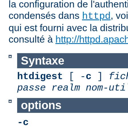
la configuration de l'authent
condensés dans
, v
httpd
qui est fourni avec la distrib
consulté à
http://httpd.apac
Syntaxe
htdigest
[ -
c
]
fic
passe
realm
nom-uti
options
-c