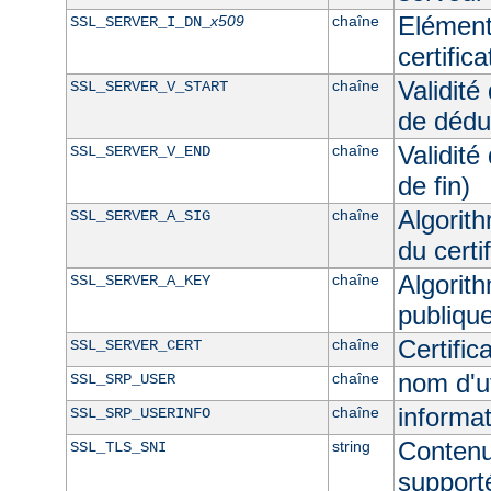
Elément
x509
chaîne
SSL_SERVER_I_DN_
certific
Validité
chaîne
SSL_SERVER_V_START
de dédu
Validité
chaîne
SSL_SERVER_V_END
de fin)
Algorith
chaîne
SSL_SERVER_A_SIG
du certi
Algorith
chaîne
SSL_SERVER_A_KEY
publique
Certifi
chaîne
SSL_SERVER_CERT
nom d'u
chaîne
SSL_SRP_USER
informat
chaîne
SSL_SRP_USERINFO
Contenu
string
SSL_TLS_SNI
supporté