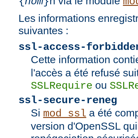
via le module
{
nom
}n
mo
Les informations enregist
suivantes :
ssl-access-forbidde
Cette information conti
l'accès a été refusé sui
ou
SSLRequire
SSLR
ssl-secure-reneg
Si
a été comp
mod_ssl
version d'OpenSSL qui