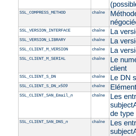
(possibl
Méthod
chaîne
SSL_COMPRESS_METHOD
négocié
La vers
chaîne
SSL_VERSION_INTERFACE
La ver
chaîne
SSL_VERSION_LIBRARY
La versi
chaîne
SSL_CLIENT_M_VERSION
Le numér
chaîne
SSL_CLIENT_M_SERIAL
client
Le DN su
chaîne
SSL_CLIENT_S_DN
Elément
x509
chaîne
SSL_CLIENT_S_DN_
Les ent
n
chaîne
SSL_CLIENT_SAN_Email_
subjectA
de type
Les ent
n
chaîne
SSL_CLIENT_SAN_DNS_
subjectA