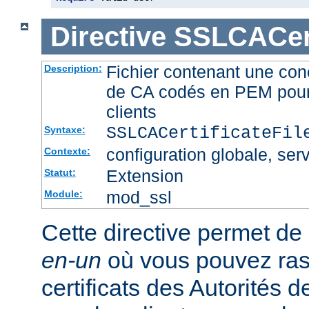
Directive
SSLCACert
Fichier contenant une conc
Description:
de CA codés en PEM pour l
clients
SSLCACertificateFi
Syntaxe:
configuration globale, serv
Contexte:
Extension
Statut:
mod_ssl
Module:
Cette directive permet de d
en-un
où vous pouvez ras
certificats des Autorités d