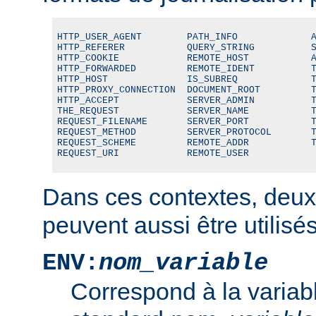
HTTP_USER_AGENT        PATH_INFO             A
HTTP_REFERER           QUERY_STRING          S
HTTP_COOKIE            REMOTE_HOST           A
HTTP_FORWARDED         REMOTE_IDENT          T
HTTP_HOST              IS_SUBREQ             T
HTTP_PROXY_CONNECTION  DOCUMENT_ROOT         T
HTTP_ACCEPT            SERVER_ADMIN          T
THE_REQUEST            SERVER_NAME           T
REQUEST_FILENAME       SERVER_PORT           T
REQUEST_METHOD         SERVER_PROTOCOL       T
REQUEST_SCHEME         REMOTE_ADDR           T
REQUEST_URI            REMOTE_USER
Dans ces contextes, deux
peuvent aussi être utilisés
ENV:
nom_variable
Correspond à la variab