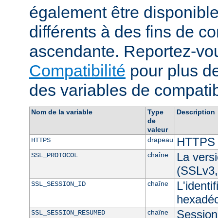
également être disponibl
différents à des fins de co
ascendante. Reportez-vou
Compatibilité
pour plus de
des variables de compatibi
Nom de la variable
Type
Description
de
valeur
HTTPS e
drapeau
HTTPS
La vers
chaîne
SSL_PROTOCOL
(SSLv3,
L'identi
chaîne
SSL_SESSION_ID
hexadéc
Session 
chaîne
SSL_SESSION_RESUMED