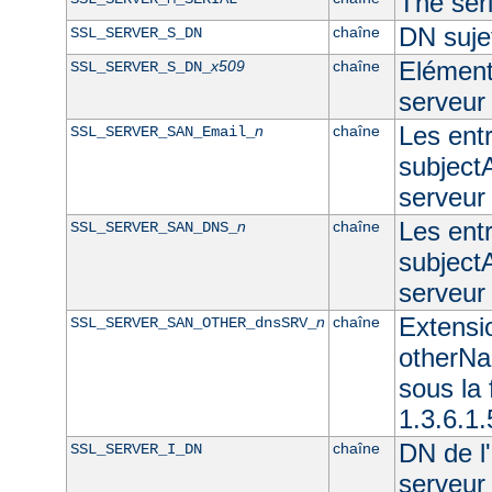
The seri
DN sujet
chaîne
SSL_SERVER_S_DN
Elément 
x509
chaîne
SSL_SERVER_S_DN_
serveur
Les ent
n
chaîne
SSL_SERVER_SAN_Email_
subjectA
serveur
Les ent
n
chaîne
SSL_SERVER_SAN_DNS_
subjectA
serveu
Extensi
n
chaîne
SSL_SERVER_SAN_OTHER_dnsSRV_
otherNam
sous l
1.3.6.1
DN de l'
chaîne
SSL_SERVER_I_DN
serveur