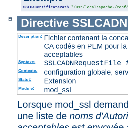
SSLCACertificatePath
"/usr/local/apache2/conf
Directive
SSLCADNR
Fichier contenant la conca
Description:
CA codés en PEM pour la 
acceptables
SSLCADNRequestFile
Syntaxe:
configuration globale, serv
Contexte:
Extension
Statut:
mod_ssl
Module:
Lorsque mod_ssl demande u
une liste de
noms d'Autori
acceptables
est envoyée a