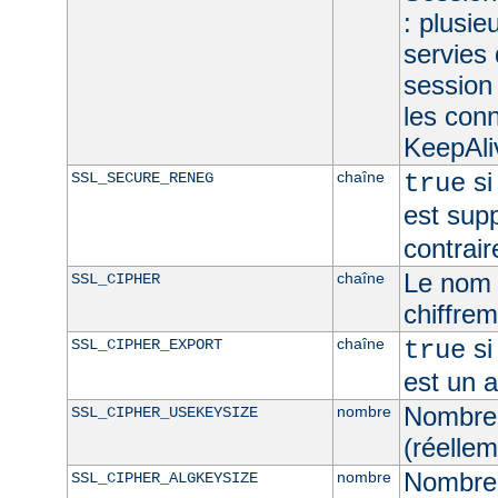
: plusie
servies
session 
les con
KeepAliv
si
chaîne
SSL_SECURE_RENEG
true
est sup
contrair
Le nom 
chaîne
SSL_CIPHER
chiffre
si
chaîne
SSL_CIPHER_EXPORT
true
est un 
Nombre 
nombre
SSL_CIPHER_USEKEYSIZE
(réellem
Nombre 
nombre
SSL_CIPHER_ALGKEYSIZE