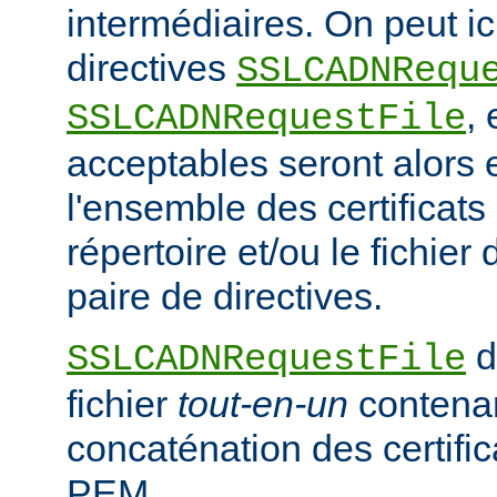
intermédiaires. On peut ici
directives
SSLCADNRequ
,
SSLCADNRequestFile
acceptables seront alors e
l'ensemble des certificat
répertoire et/ou le fichier 
paire de directives.
d
SSLCADNRequestFile
fichier
tout-en-un
contena
concaténation des certifi
PEM.