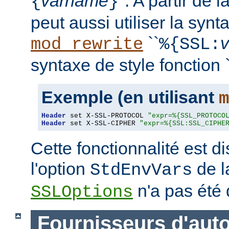
varname
''. A partir de 
{
}
peut aussi utiliser la synt
``
mod_rewrite
%{SSL:
syntaxe de style fonction `
Exemple (en utilisant
m
Header
 set X-SSL-PROTOCOL 
"expr=%{SSL_PROTOCO
Header
 set X-SSL-CIPHER 
"expr=%{SSL:SSL_CIPHE
Cette fonctionnalité est 
l'option
de l
StdEnvVars
n'a pas été 
SSLOptions
Fournisseurs d'auto