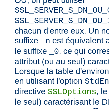
SSL_SERVER_S_DN_OU_
SSL_SERVER_S_DN_OU_
chacun d'entre eux. Un n
suffixe
est équivalent
_n
le suffixe
, ce qui corr
_0
attribut (ou au seul) carac
Lorsque la table d'enviro
en utilisant l'option
StdEn
directive
, l
SSLOptions
le seul) caractérisant le 