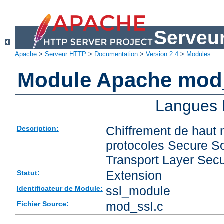
Serveu
Apache
>
Serveur HTTP
>
Documentation
>
Version 2.4
>
Modules
Module Apache mod
Langues 
Chiffrement de haut 
Description:
protocoles Secure So
Transport Layer Secu
Extension
Statut:
ssl_module
Identificateur de Module:
mod_ssl.c
Fichier Source: