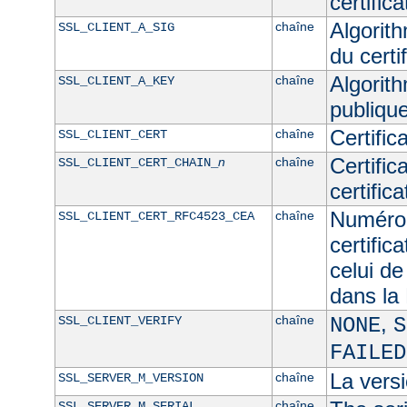
certifica
Algorith
chaîne
SSL_CLIENT_A_SIG
du certif
Algorith
chaîne
SSL_CLIENT_A_KEY
publique
Certific
chaîne
SSL_CLIENT_CERT
Certific
n
chaîne
SSL_CLIENT_CERT_CHAIN_
certific
Numéro 
chaîne
SSL_CLIENT_CERT_RFC4523_CEA
certific
celui de
dans l
,
chaîne
SSL_CLIENT_VERIFY
NONE
S
FAILED
La versi
chaîne
SSL_SERVER_M_VERSION
chaîne
SSL_SERVER_M_SERIAL